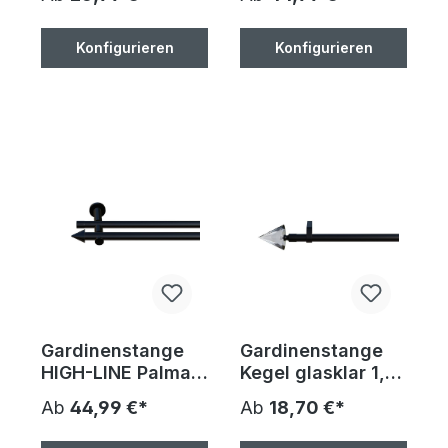
antik, Ø 20 mm,
antik, Ø 20 mm,
100-400 cm, inkl.
100 cm, inkl.
Träger und
Träger und
Konfigurieren
Konfigurieren
Endstücke
Endstücke
Gardinenstange
Gardinenstange
HIGH-LINE Palma,
Kegel glasklar 1,
2-Lauf, schwarz-
schwarz, 16mm
Ab
44,99 €*
Ab
18,70 €*
glanz, Ø 20 mm,
Durchmesser,
100 cm, inkl.
100-400cm, inkl.