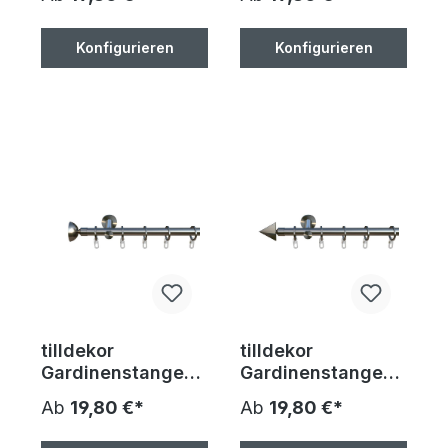
Optik, 16 mm
Optik, 16 mm
Durchmesser, auf
Durchmesser, auf
Maß 100-400cm
Maß 100-400cm
Konfigurieren
Konfigurieren
inkl. Trägern,
inkl. Trägern,
Endstücken, Ringe
Endstücken, Ringe
und
und
Faltenlegehaken
Faltenlegehaken
tilldekor
tilldekor
Gardinenstange
Gardinenstange
Molto 1, Edelstahl-
Prisma 1,
Ab
19,80 €*
Ab
19,80 €*
Optik, 16 mm
Edelstahl-Optik,
Durchmesser, auf
16 mm