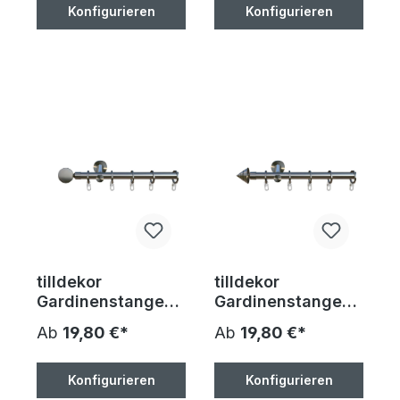
Maß 100-400cm
Durchmesser, auf
Konfigurieren
Konfigurieren
inkl. Trägern,
Maß 100-400cm
Endstücken, Ringe
inkl. Trägern,
und
Endstücken, Ringe
Faltenlegehaken
und
Faltenlegehaken
tilldekor
tilldekor
Gardinenstange
Gardinenstange
Rondo 1,
Trio 1, Edelstahl-
Ab
19,80 €*
Ab
19,80 €*
Edelstahl-Optik,
Optik, 16 mm
16 mm
Durchmesser, auf
Durchmesser, auf
Maß 100-400cm
Konfigurieren
Konfigurieren
Maß 100-400cm
inkl. Trägern,