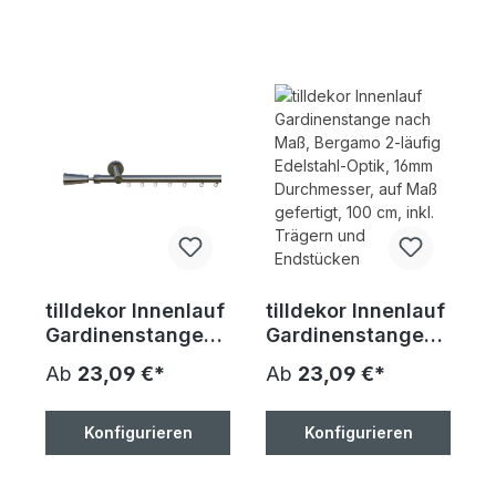
inkl. Trägern,
Endstücken, Ringe
Endstücken, Ringe
und
und
Faltenlegehaken
Faltenlegehaken
tilldekor Innenlauf
tilldekor Innenlauf
Gardinenstange
Gardinenstange
nach Maß,
nach Maß,
Ab
23,09 €*
Ab
23,09 €*
Bergamo 1-läufig
Bergamo 2-läufig
Edelstahl-Optik,
Edelstahl-Optik,
16mm
16mm
Konfigurieren
Konfigurieren
Durchmesser, auf
Durchmesser, auf
Maß gefertigt, 100
Maß gefertigt, 100