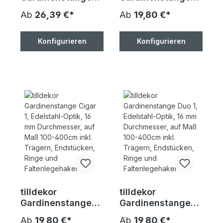
Andrax 1,
Calla 1, Edelstahl-
Ab
26,39 €*
Ab
19,80 €*
Messing-antik, 16
Optik, 16 mm
mm Durchmesser,
Durchmesser, auf
auf Maß 100 cm
Maß 100-400cm
Konfigurieren
Konfigurieren
inkl. Trägern,
inkl. Trägern,
Endstücken, Ringe
Endstücken, Ringe
und
und
Faltenlegehaken
Faltenlegehaken
tilldekor
tilldekor
Gardinenstange
Gardinenstange
Cigar 1, Edelstahl-
Duo 1, Edelstahl-
Ab
19,80 €*
Ab
19,80 €*